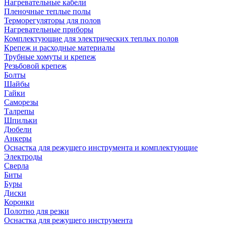
Нагревательные кабели
Пленочные теплые полы
Терморегуляторы для полов
Нагревательные приборы
Комплектующие для электрических теплых полов
Крепеж и расходные материалы
Трубные хомуты и крепеж
Резьбовой крепеж
Болты
Шайбы
Гайки
Саморезы
Талрепы
Шпильки
Дюбели
Анкеры
Оснастка для режущего инструмента и комплектующие
Электроды
Сверла
Биты
Буры
Диски
Коронки
Полотно для резки
Оснастка для режущего инструмента