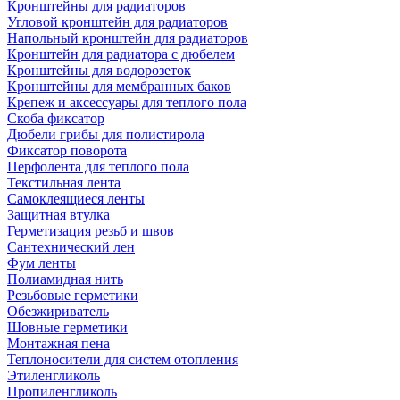
Кронштейны для радиаторов
Угловой кронштейн для радиаторов
Напольный кронштейн для радиаторов
Кронштейн для радиатора с дюбелем
Кронштейны для водорозеток
Кронштейны для мембранных баков
Крепеж и аксессуары для теплого пола
Скоба фиксатор
Дюбели грибы для полистирола
Фиксатор поворота
Перфолента для теплого пола
Текстильная лента
Самоклеящиеся ленты
Защитная втулка
Герметизация резьб и швов
Сантехнический лен
Фум ленты
Полиамидная нить
Резьбовые герметики
Обезжириватель
Шовные герметики
Монтажная пена
Теплоносители для систем отопления
Этиленгликоль
Пропиленгликоль