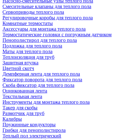
Насосно-смесительные узлы теплого пола
Смесительные клапаны для теплого пола
Сервоприводы теплого пола
Регулировочные коробы для теплого пола
Комнатные термостаты
Аксессуары для монтажа теплого пола
Термостатические головки с погружным датчиком
Пенополистирол для теплого пола
Подложка для теплого пола
Маты для теплого пола
Теплоизоляция для труб
Защитная втулка
Цветной скотч
Демпферная лента для теплого пола
Фиксатор поворота для теплого пола
Скоба фиксатор для теплого пола
Оцинкованная лента
Текстильная лента
Инструменты для монтажа теплого пола
Такер для скобы
Размотчик для труб
Калибры
Пружинные кондукторы
Грибки для пенополистирола
Теплый пол электрический