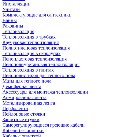
Инсталляции
Унитазы
Комплектующие для сантехники
Ванны
Раковины
Теплоизоляция
Теплоизоляция в трубках
Каучуковая теплоизоляция
Полиэтиленовая теплоизоляция
Теплоизоляция в скорлупах
Пенопластовая теплоизоляция
Пенополиуретановая теплоизоляция
Теплоизоляция в плитах
Пенополистирол для теплого пола
Маты для теплого пола
Демпферная лента
Аксессуары для монтажа теплоизоляции
Армированная лента
Метализированная лента
Перфолента
Нейлоновые стяжки
Защитные втулки
Саморегулирующиеся греющие кабели
Кабели без оплетки
Кабель с оплеткой