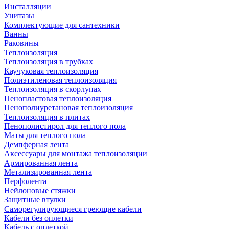
Инсталляции
Унитазы
Комплектующие для сантехники
Ванны
Раковины
Теплоизоляция
Теплоизоляция в трубках
Каучуковая теплоизоляция
Полиэтиленовая теплоизоляция
Теплоизоляция в скорлупах
Пенопластовая теплоизоляция
Пенополиуретановая теплоизоляция
Теплоизоляция в плитах
Пенополистирол для теплого пола
Маты для теплого пола
Демпферная лента
Аксессуары для монтажа теплоизоляции
Армированная лента
Метализированная лента
Перфолента
Нейлоновые стяжки
Защитные втулки
Саморегулирующиеся греющие кабели
Кабели без оплетки
Кабель с оплеткой