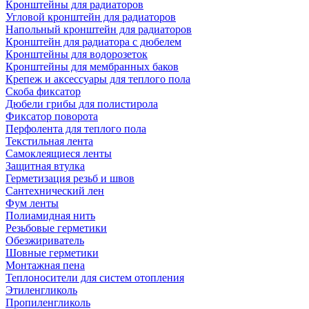
Кронштейны для радиаторов
Угловой кронштейн для радиаторов
Напольный кронштейн для радиаторов
Кронштейн для радиатора с дюбелем
Кронштейны для водорозеток
Кронштейны для мембранных баков
Крепеж и аксессуары для теплого пола
Скоба фиксатор
Дюбели грибы для полистирола
Фиксатор поворота
Перфолента для теплого пола
Текстильная лента
Самоклеящиеся ленты
Защитная втулка
Герметизация резьб и швов
Сантехнический лен
Фум ленты
Полиамидная нить
Резьбовые герметики
Обезжириватель
Шовные герметики
Монтажная пена
Теплоносители для систем отопления
Этиленгликоль
Пропиленгликоль