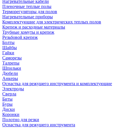
Нагревательные кабели
Пленочные теплые полы
Терморегуляторы для полов
Нагревательные приборы
Комплектующие для электрических теплых полов
Крепеж и расходные материалы
Трубные хомуты и крепеж
Резьбовой крепеж
Болты
Шайбы
Гайки
Саморезы
Талрепы
Шпильки
Дюбели
Анкеры
Оснастка для режущего инструмента и комплектующие
Электроды
Сверла
Биты
Буры
Диски
Коронки
Полотно для резки
Оснастка для режущего инструмента