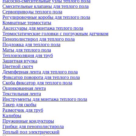
Насосно-смесительные узлы теплого пола
Смесительные клапаны для теплого пола
Сервоприводы теплого пола
Регулировочные коробы для теплого пола
Комнатные термостаты
Аксессуары для монтажа теплого пола
Термостатические головки с погружным датчиком
Пенополистирол для теплого пола
Подложка для теплого пола
Маты для теплого пола
Теплоизоляция для труб
Защитная втулка
Цветной скотч
Демпферная лента для теплого пола
Фиксатор поворота для теплого пола
Скоба фиксатор для теплого пола
Оцинкованная лента
Текстильная лента
Инструменты для монтажа теплого пола
Такер для скобы
Размотчик для труб
Калибры
Пружинные кондукторы
Грибки для пенополистирола
Теплый пол электрический