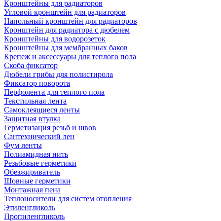
Кронштейны для радиаторов
Угловой кронштейн для радиаторов
Напольный кронштейн для радиаторов
Кронштейн для радиатора с дюбелем
Кронштейны для водорозеток
Кронштейны для мембранных баков
Крепеж и аксессуары для теплого пола
Скоба фиксатор
Дюбели грибы для полистирола
Фиксатор поворота
Перфолента для теплого пола
Текстильная лента
Самоклеящиеся ленты
Защитная втулка
Герметизация резьб и швов
Сантехнический лен
Фум ленты
Полиамидная нить
Резьбовые герметики
Обезжириватель
Шовные герметики
Монтажная пена
Теплоносители для систем отопления
Этиленгликоль
Пропиленгликоль