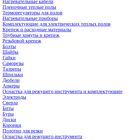
Нагревательные кабели
Пленочные теплые полы
Терморегуляторы для полов
Нагревательные приборы
Комплектующие для электрических теплых полов
Крепеж и расходные материалы
Трубные хомуты и крепеж
Резьбовой крепеж
Болты
Шайбы
Гайки
Саморезы
Талрепы
Шпильки
Дюбели
Анкеры
Оснастка для режущего инструмента и комплектующие
Электроды
Сверла
Биты
Буры
Диски
Коронки
Полотно для резки
Оснастка для режущего инструмента