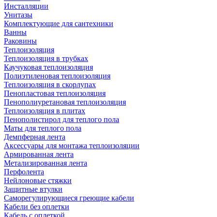
Инсталляции
Унитазы
Комплектующие для сантехники
Ванны
Раковины
Теплоизоляция
Теплоизоляция в трубках
Каучуковая теплоизоляция
Полиэтиленовая теплоизоляция
Теплоизоляция в скорлупах
Пенопластовая теплоизоляция
Пенополиуретановая теплоизоляция
Теплоизоляция в плитах
Пенополистирол для теплого пола
Маты для теплого пола
Демпферная лента
Аксессуары для монтажа теплоизоляции
Армированная лента
Метализированная лента
Перфолента
Нейлоновые стяжки
Защитные втулки
Саморегулирующиеся греющие кабели
Кабели без оплетки
Кабель с оплеткой