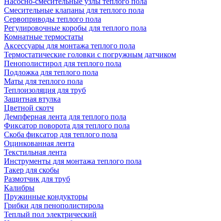
Насосно-смесительные узлы теплого пола
Смесительные клапаны для теплого пола
Сервоприводы теплого пола
Регулировочные коробы для теплого пола
Комнатные термостаты
Аксессуары для монтажа теплого пола
Термостатические головки с погружным датчиком
Пенополистирол для теплого пола
Подложка для теплого пола
Маты для теплого пола
Теплоизоляция для труб
Защитная втулка
Цветной скотч
Демпферная лента для теплого пола
Фиксатор поворота для теплого пола
Скоба фиксатор для теплого пола
Оцинкованная лента
Текстильная лента
Инструменты для монтажа теплого пола
Такер для скобы
Размотчик для труб
Калибры
Пружинные кондукторы
Грибки для пенополистирола
Теплый пол электрический