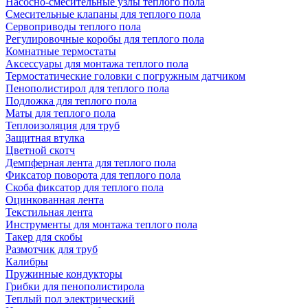
Насосно-смесительные узлы теплого пола
Смесительные клапаны для теплого пола
Сервоприводы теплого пола
Регулировочные коробы для теплого пола
Комнатные термостаты
Аксессуары для монтажа теплого пола
Термостатические головки с погружным датчиком
Пенополистирол для теплого пола
Подложка для теплого пола
Маты для теплого пола
Теплоизоляция для труб
Защитная втулка
Цветной скотч
Демпферная лента для теплого пола
Фиксатор поворота для теплого пола
Скоба фиксатор для теплого пола
Оцинкованная лента
Текстильная лента
Инструменты для монтажа теплого пола
Такер для скобы
Размотчик для труб
Калибры
Пружинные кондукторы
Грибки для пенополистирола
Теплый пол электрический