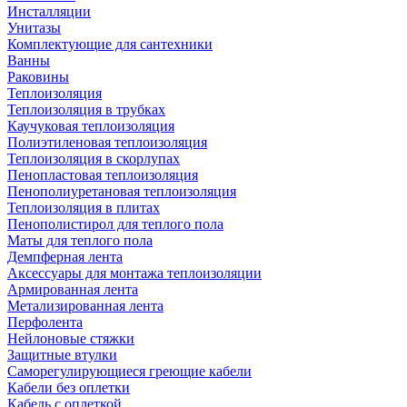
Инсталляции
Унитазы
Комплектующие для сантехники
Ванны
Раковины
Теплоизоляция
Теплоизоляция в трубках
Каучуковая теплоизоляция
Полиэтиленовая теплоизоляция
Теплоизоляция в скорлупах
Пенопластовая теплоизоляция
Пенополиуретановая теплоизоляция
Теплоизоляция в плитах
Пенополистирол для теплого пола
Маты для теплого пола
Демпферная лента
Аксессуары для монтажа теплоизоляции
Армированная лента
Метализированная лента
Перфолента
Нейлоновые стяжки
Защитные втулки
Саморегулирующиеся греющие кабели
Кабели без оплетки
Кабель с оплеткой