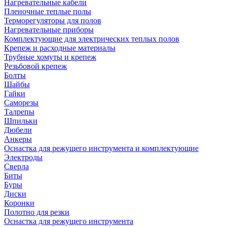
Нагревательные кабели
Пленочные теплые полы
Терморегуляторы для полов
Нагревательные приборы
Комплектующие для электрических теплых полов
Крепеж и расходные материалы
Трубные хомуты и крепеж
Резьбовой крепеж
Болты
Шайбы
Гайки
Саморезы
Талрепы
Шпильки
Дюбели
Анкеры
Оснастка для режущего инструмента и комплектующие
Электроды
Сверла
Биты
Буры
Диски
Коронки
Полотно для резки
Оснастка для режущего инструмента