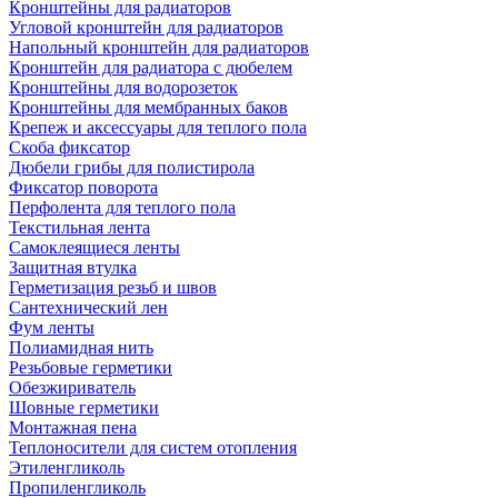
Кронштейны для радиаторов
Угловой кронштейн для радиаторов
Напольный кронштейн для радиаторов
Кронштейн для радиатора с дюбелем
Кронштейны для водорозеток
Кронштейны для мембранных баков
Крепеж и аксессуары для теплого пола
Скоба фиксатор
Дюбели грибы для полистирола
Фиксатор поворота
Перфолента для теплого пола
Текстильная лента
Самоклеящиеся ленты
Защитная втулка
Герметизация резьб и швов
Сантехнический лен
Фум ленты
Полиамидная нить
Резьбовые герметики
Обезжириватель
Шовные герметики
Монтажная пена
Теплоносители для систем отопления
Этиленгликоль
Пропиленгликоль