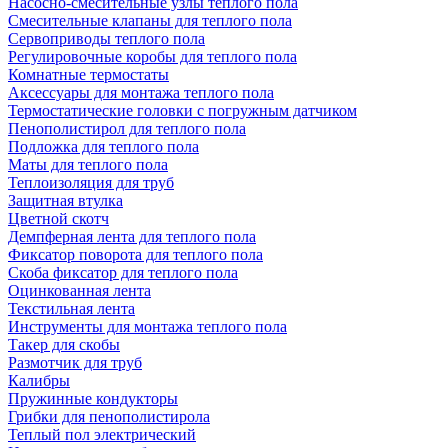
Насосно-смесительные узлы теплого пола
Смесительные клапаны для теплого пола
Сервоприводы теплого пола
Регулировочные коробы для теплого пола
Комнатные термостаты
Аксессуары для монтажа теплого пола
Термостатические головки с погружным датчиком
Пенополистирол для теплого пола
Подложка для теплого пола
Маты для теплого пола
Теплоизоляция для труб
Защитная втулка
Цветной скотч
Демпферная лента для теплого пола
Фиксатор поворота для теплого пола
Скоба фиксатор для теплого пола
Оцинкованная лента
Текстильная лента
Инструменты для монтажа теплого пола
Такер для скобы
Размотчик для труб
Калибры
Пружинные кондукторы
Грибки для пенополистирола
Теплый пол электрический