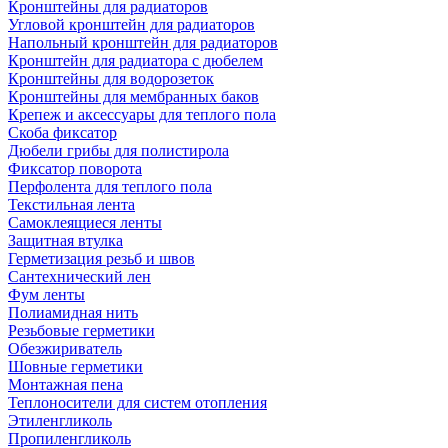
Кронштейны для радиаторов
Угловой кронштейн для радиаторов
Напольный кронштейн для радиаторов
Кронштейн для радиатора с дюбелем
Кронштейны для водорозеток
Кронштейны для мембранных баков
Крепеж и аксессуары для теплого пола
Скоба фиксатор
Дюбели грибы для полистирола
Фиксатор поворота
Перфолента для теплого пола
Текстильная лента
Самоклеящиеся ленты
Защитная втулка
Герметизация резьб и швов
Сантехнический лен
Фум ленты
Полиамидная нить
Резьбовые герметики
Обезжириватель
Шовные герметики
Монтажная пена
Теплоносители для систем отопления
Этиленгликоль
Пропиленгликоль