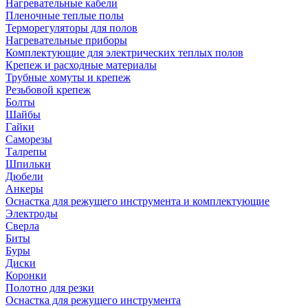
Нагревательные кабели
Пленочные теплые полы
Терморегуляторы для полов
Нагревательные приборы
Комплектующие для электрических теплых полов
Крепеж и расходные материалы
Трубные хомуты и крепеж
Резьбовой крепеж
Болты
Шайбы
Гайки
Саморезы
Талрепы
Шпильки
Дюбели
Анкеры
Оснастка для режущего инструмента и комплектующие
Электроды
Сверла
Биты
Буры
Диски
Коронки
Полотно для резки
Оснастка для режущего инструмента