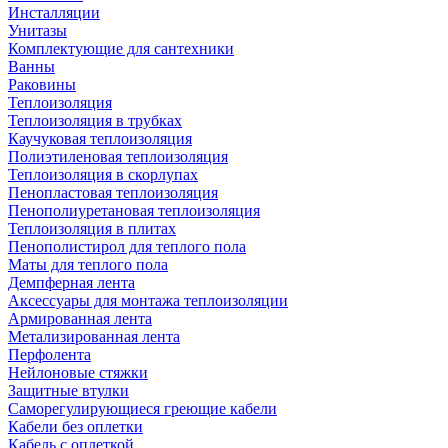
Инсталляции
Унитазы
Комплектующие для сантехники
Ванны
Раковины
Теплоизоляция
Теплоизоляция в трубках
Каучуковая теплоизоляция
Полиэтиленовая теплоизоляция
Теплоизоляция в скорлупах
Пенопластовая теплоизоляция
Пенополиуретановая теплоизоляция
Теплоизоляция в плитах
Пенополистирол для теплого пола
Маты для теплого пола
Демпферная лента
Аксессуары для монтажа теплоизоляции
Армированная лента
Метализированная лента
Перфолента
Нейлоновые стяжки
Защитные втулки
Саморегулирующиеся греющие кабели
Кабели без оплетки
Кабель с оплеткой