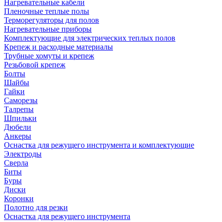
Нагревательные кабели
Пленочные теплые полы
Терморегуляторы для полов
Нагревательные приборы
Комплектующие для электрических теплых полов
Крепеж и расходные материалы
Трубные хомуты и крепеж
Резьбовой крепеж
Болты
Шайбы
Гайки
Саморезы
Талрепы
Шпильки
Дюбели
Анкеры
Оснастка для режущего инструмента и комплектующие
Электроды
Сверла
Биты
Буры
Диски
Коронки
Полотно для резки
Оснастка для режущего инструмента