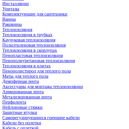
Инсталляции
Унитазы
Комплектующие для сантехники
Ванны
Раковины
Теплоизоляция
Теплоизоляция в трубках
Каучуковая теплоизоляция
Полиэтиленовая теплоизоляция
Теплоизоляция в скорлупах
Пенопластовая теплоизоляция
Пенополиуретановая теплоизоляция
Теплоизоляция в плитах
Пенополистирол для теплого пола
Маты для теплого пола
Демпферная лента
Аксессуары для монтажа теплоизоляции
Армированная лента
Метализированная лента
Перфолента
Нейлоновые стяжки
Защитные втулки
Саморегулирующиеся греющие кабели
Кабели без оплетки
Кабель с оплеткой