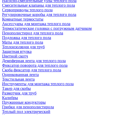
Насосно-смесительные узлы теплого пола
Смесительные клапаны для теплого пола
Сервоприводы теплого пола
Регулировочные коробы для теплого пола
Комнатные термостаты
Аксессуары для монтажа теплого пола
Термостатические головки с погружным датчиком
Пенополистирол для теплого пола
Подложка для теплого пола
Маты для теплого пола
Теплоизоляция для труб
Защитная втулка
Цветной скотч
Демпферная лента для теплого пола
Фиксатор поворота для теплого пола
Скоба фиксатор для теплого пола
Оцинкованная лента
Текстильная лента
Инструменты для монтажа теплого пола
Такер для скобы
Размотчик для труб
Калибры
Пружинные кондукторы
Грибки для пенополистирола
Теплый пол электрический