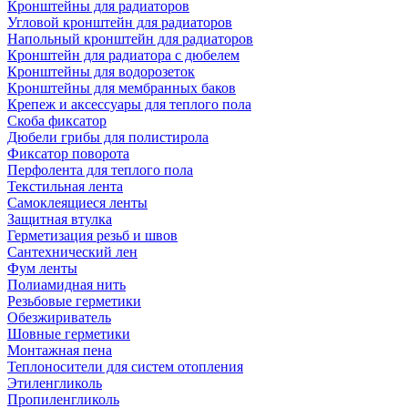
Кронштейны для радиаторов
Угловой кронштейн для радиаторов
Напольный кронштейн для радиаторов
Кронштейн для радиатора с дюбелем
Кронштейны для водорозеток
Кронштейны для мембранных баков
Крепеж и аксессуары для теплого пола
Скоба фиксатор
Дюбели грибы для полистирола
Фиксатор поворота
Перфолента для теплого пола
Текстильная лента
Самоклеящиеся ленты
Защитная втулка
Герметизация резьб и швов
Сантехнический лен
Фум ленты
Полиамидная нить
Резьбовые герметики
Обезжириватель
Шовные герметики
Монтажная пена
Теплоносители для систем отопления
Этиленгликоль
Пропиленгликоль