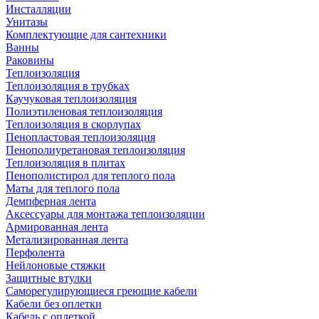
Инсталляции
Унитазы
Комплектующие для сантехники
Ванны
Раковины
Теплоизоляция
Теплоизоляция в трубках
Каучуковая теплоизоляция
Полиэтиленовая теплоизоляция
Теплоизоляция в скорлупах
Пенопластовая теплоизоляция
Пенополиуретановая теплоизоляция
Теплоизоляция в плитах
Пенополистирол для теплого пола
Маты для теплого пола
Демпферная лента
Аксессуары для монтажа теплоизоляции
Армированная лента
Метализированная лента
Перфолента
Нейлоновые стяжки
Защитные втулки
Саморегулирующиеся греющие кабели
Кабели без оплетки
Кабель с оплеткой