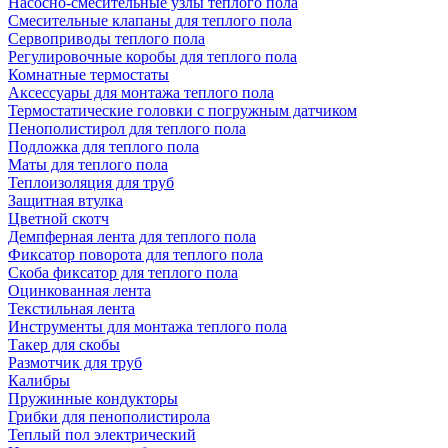
Насосно-смесительные узлы теплого пола
Смесительные клапаны для теплого пола
Сервоприводы теплого пола
Регулировочные коробы для теплого пола
Комнатные термостаты
Аксессуары для монтажа теплого пола
Термостатические головки с погружным датчиком
Пенополистирол для теплого пола
Подложка для теплого пола
Маты для теплого пола
Теплоизоляция для труб
Защитная втулка
Цветной скотч
Демпферная лента для теплого пола
Фиксатор поворота для теплого пола
Скоба фиксатор для теплого пола
Оцинкованная лента
Текстильная лента
Инструменты для монтажа теплого пола
Такер для скобы
Размотчик для труб
Калибры
Пружинные кондукторы
Грибки для пенополистирола
Теплый пол электрический