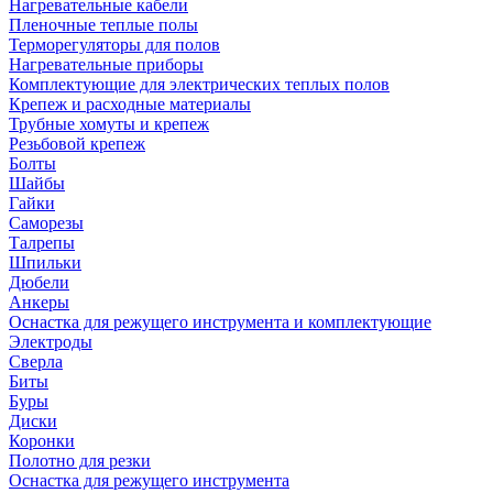
Нагревательные кабели
Пленочные теплые полы
Терморегуляторы для полов
Нагревательные приборы
Комплектующие для электрических теплых полов
Крепеж и расходные материалы
Трубные хомуты и крепеж
Резьбовой крепеж
Болты
Шайбы
Гайки
Саморезы
Талрепы
Шпильки
Дюбели
Анкеры
Оснастка для режущего инструмента и комплектующие
Электроды
Сверла
Биты
Буры
Диски
Коронки
Полотно для резки
Оснастка для режущего инструмента