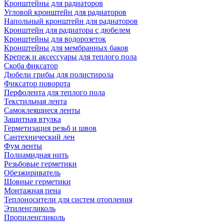
Кронштейны для радиаторов
Угловой кронштейн для радиаторов
Напольный кронштейн для радиаторов
Кронштейн для радиатора с дюбелем
Кронштейны для водорозеток
Кронштейны для мембранных баков
Крепеж и аксессуары для теплого пола
Скоба фиксатор
Дюбели грибы для полистирола
Фиксатор поворота
Перфолента для теплого пола
Текстильная лента
Самоклеящиеся ленты
Защитная втулка
Герметизация резьб и швов
Сантехнический лен
Фум ленты
Полиамидная нить
Резьбовые герметики
Обезжириватель
Шовные герметики
Монтажная пена
Теплоносители для систем отопления
Этиленгликоль
Пропиленгликоль