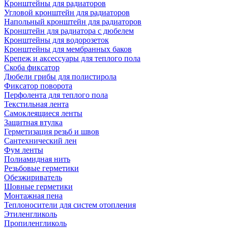
Кронштейны для радиаторов
Угловой кронштейн для радиаторов
Напольный кронштейн для радиаторов
Кронштейн для радиатора с дюбелем
Кронштейны для водорозеток
Кронштейны для мембранных баков
Крепеж и аксессуары для теплого пола
Скоба фиксатор
Дюбели грибы для полистирола
Фиксатор поворота
Перфолента для теплого пола
Текстильная лента
Самоклеящиеся ленты
Защитная втулка
Герметизация резьб и швов
Сантехнический лен
Фум ленты
Полиамидная нить
Резьбовые герметики
Обезжириватель
Шовные герметики
Монтажная пена
Теплоносители для систем отопления
Этиленгликоль
Пропиленгликоль