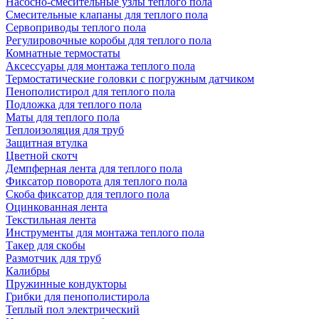
Насосно-смесительные узлы теплого пола
Смесительные клапаны для теплого пола
Сервоприводы теплого пола
Регулировочные коробы для теплого пола
Комнатные термостаты
Аксессуары для монтажа теплого пола
Термостатические головки с погружным датчиком
Пенополистирол для теплого пола
Подложка для теплого пола
Маты для теплого пола
Теплоизоляция для труб
Защитная втулка
Цветной скотч
Демпферная лента для теплого пола
Фиксатор поворота для теплого пола
Скоба фиксатор для теплого пола
Оцинкованная лента
Текстильная лента
Инструменты для монтажа теплого пола
Такер для скобы
Размотчик для труб
Калибры
Пружинные кондукторы
Грибки для пенополистирола
Теплый пол электрический