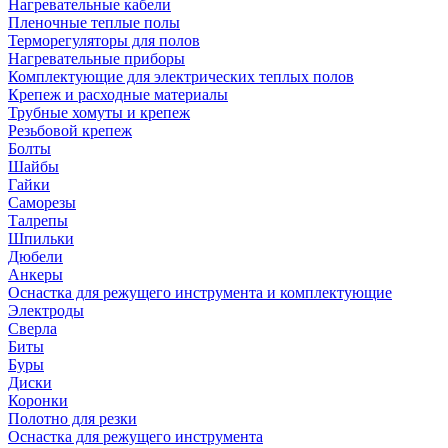
Нагревательные кабели
Пленочные теплые полы
Терморегуляторы для полов
Нагревательные приборы
Комплектующие для электрических теплых полов
Крепеж и расходные материалы
Трубные хомуты и крепеж
Резьбовой крепеж
Болты
Шайбы
Гайки
Саморезы
Талрепы
Шпильки
Дюбели
Анкеры
Оснастка для режущего инструмента и комплектующие
Электроды
Сверла
Биты
Буры
Диски
Коронки
Полотно для резки
Оснастка для режущего инструмента