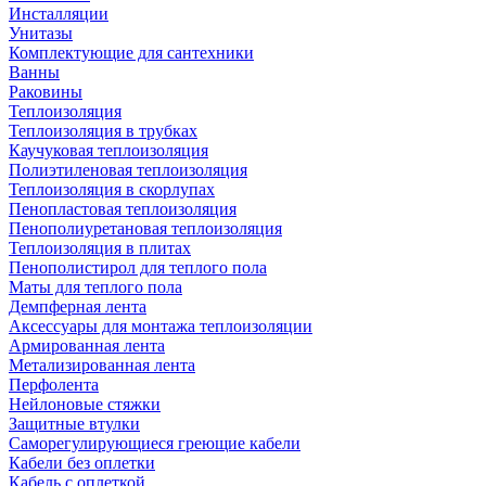
Инсталляции
Унитазы
Комплектующие для сантехники
Ванны
Раковины
Теплоизоляция
Теплоизоляция в трубках
Каучуковая теплоизоляция
Полиэтиленовая теплоизоляция
Теплоизоляция в скорлупах
Пенопластовая теплоизоляция
Пенополиуретановая теплоизоляция
Теплоизоляция в плитах
Пенополистирол для теплого пола
Маты для теплого пола
Демпферная лента
Аксессуары для монтажа теплоизоляции
Армированная лента
Метализированная лента
Перфолента
Нейлоновые стяжки
Защитные втулки
Саморегулирующиеся греющие кабели
Кабели без оплетки
Кабель с оплеткой