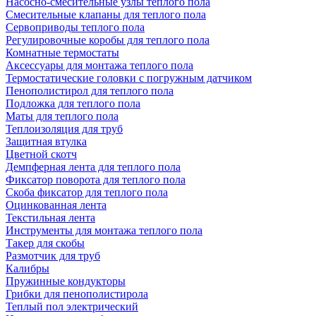
Насосно-смесительные узлы теплого пола
Смесительные клапаны для теплого пола
Сервоприводы теплого пола
Регулировочные коробы для теплого пола
Комнатные термостаты
Аксессуары для монтажа теплого пола
Термостатические головки с погружным датчиком
Пенополистирол для теплого пола
Подложка для теплого пола
Маты для теплого пола
Теплоизоляция для труб
Защитная втулка
Цветной скотч
Демпферная лента для теплого пола
Фиксатор поворота для теплого пола
Скоба фиксатор для теплого пола
Оцинкованная лента
Текстильная лента
Инструменты для монтажа теплого пола
Такер для скобы
Размотчик для труб
Калибры
Пружинные кондукторы
Грибки для пенополистирола
Теплый пол электрический