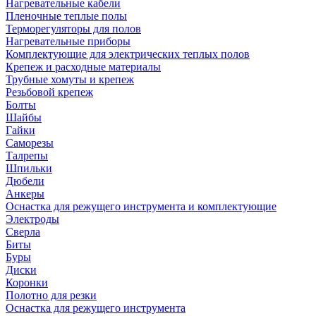
Нагревательные кабели
Пленочные теплые полы
Терморегуляторы для полов
Нагревательные приборы
Комплектующие для электрических теплых полов
Крепеж и расходные материалы
Трубные хомуты и крепеж
Резьбовой крепеж
Болты
Шайбы
Гайки
Саморезы
Талрепы
Шпильки
Дюбели
Анкеры
Оснастка для режущего инструмента и комплектующие
Электроды
Сверла
Биты
Буры
Диски
Коронки
Полотно для резки
Оснастка для режущего инструмента