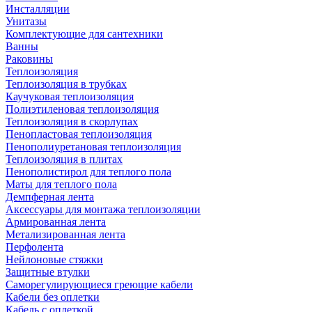
Инсталляции
Унитазы
Комплектующие для сантехники
Ванны
Раковины
Теплоизоляция
Теплоизоляция в трубках
Каучуковая теплоизоляция
Полиэтиленовая теплоизоляция
Теплоизоляция в скорлупах
Пенопластовая теплоизоляция
Пенополиуретановая теплоизоляция
Теплоизоляция в плитах
Пенополистирол для теплого пола
Маты для теплого пола
Демпферная лента
Аксессуары для монтажа теплоизоляции
Армированная лента
Метализированная лента
Перфолента
Нейлоновые стяжки
Защитные втулки
Саморегулирующиеся греющие кабели
Кабели без оплетки
Кабель с оплеткой