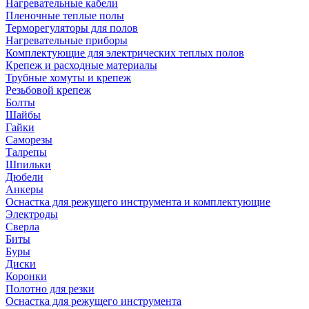
Нагревательные кабели
Пленочные теплые полы
Терморегуляторы для полов
Нагревательные приборы
Комплектующие для электрических теплых полов
Крепеж и расходные материалы
Трубные хомуты и крепеж
Резьбовой крепеж
Болты
Шайбы
Гайки
Саморезы
Талрепы
Шпильки
Дюбели
Анкеры
Оснастка для режущего инструмента и комплектующие
Электроды
Сверла
Биты
Буры
Диски
Коронки
Полотно для резки
Оснастка для режущего инструмента