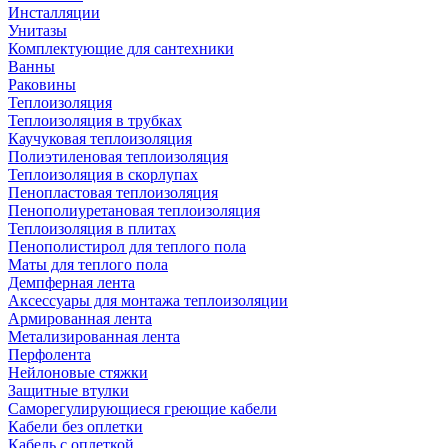
Инсталляции
Унитазы
Комплектующие для сантехники
Ванны
Раковины
Теплоизоляция
Теплоизоляция в трубках
Каучуковая теплоизоляция
Полиэтиленовая теплоизоляция
Теплоизоляция в скорлупах
Пенопластовая теплоизоляция
Пенополиуретановая теплоизоляция
Теплоизоляция в плитах
Пенополистирол для теплого пола
Маты для теплого пола
Демпферная лента
Аксессуары для монтажа теплоизоляции
Армированная лента
Метализированная лента
Перфолента
Нейлоновые стяжки
Защитные втулки
Саморегулирующиеся греющие кабели
Кабели без оплетки
Кабель с оплеткой