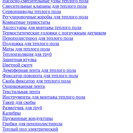
Насосно-смесительные узлы теплого пола
Смесительные клапаны для теплого пола
Сервоприводы теплого пола
Регулировочные коробы для теплого пола
Комнатные термостаты
Аксессуары для монтажа теплого пола
Термостатические головки с погружным датчиком
Пенополистирол для теплого пола
Подложка для теплого пола
Маты для теплого пола
Теплоизоляция для труб
Защитная втулка
Цветной скотч
Демпферная лента для теплого пола
Фиксатор поворота для теплого пола
Скоба фиксатор для теплого пола
Оцинкованная лента
Текстильная лента
Инструменты для монтажа теплого пола
Такер для скобы
Размотчик для труб
Калибры
Пружинные кондукторы
Грибки для пенополистирола
Теплый пол электрический