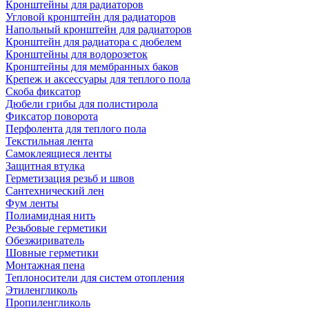
Кронштейны для радиаторов
Угловой кронштейн для радиаторов
Напольный кронштейн для радиаторов
Кронштейн для радиатора с дюбелем
Кронштейны для водорозеток
Кронштейны для мембранных баков
Крепеж и аксессуары для теплого пола
Скоба фиксатор
Дюбели грибы для полистирола
Фиксатор поворота
Перфолента для теплого пола
Текстильная лента
Самоклеящиеся ленты
Защитная втулка
Герметизация резьб и швов
Сантехнический лен
Фум ленты
Полиамидная нить
Резьбовые герметики
Обезжириватель
Шовные герметики
Монтажная пена
Теплоносители для систем отопления
Этиленгликоль
Пропиленгликоль