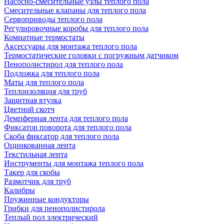
Насосно-смесительные узлы теплого пола
Смесительные клапаны для теплого пола
Сервоприводы теплого пола
Регулировочные коробы для теплого пола
Комнатные термостаты
Аксессуары для монтажа теплого пола
Термостатические головки с погружным датчиком
Пенополистирол для теплого пола
Подложка для теплого пола
Маты для теплого пола
Теплоизоляция для труб
Защитная втулка
Цветной скотч
Демпферная лента для теплого пола
Фиксатор поворота для теплого пола
Скоба фиксатор для теплого пола
Оцинкованная лента
Текстильная лента
Инструменты для монтажа теплого пола
Такер для скобы
Размотчик для труб
Калибры
Пружинные кондукторы
Грибки для пенополистирола
Теплый пол электрический