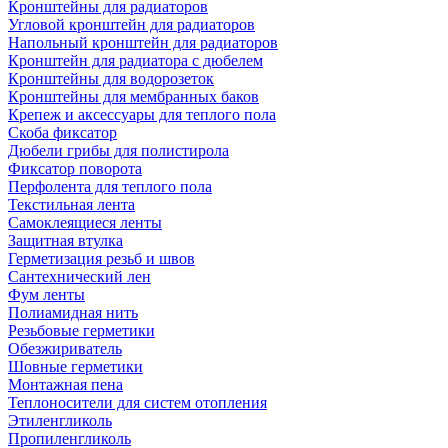
Кронштейны для радиаторов
Угловой кронштейн для радиаторов
Напольный кронштейн для радиаторов
Кронштейн для радиатора с дюбелем
Кронштейны для водорозеток
Кронштейны для мембранных баков
Крепеж и аксессуары для теплого пола
Скоба фиксатор
Дюбели грибы для полистирола
Фиксатор поворота
Перфолента для теплого пола
Текстильная лента
Самоклеящиеся ленты
Защитная втулка
Герметизация резьб и швов
Сантехнический лен
Фум ленты
Полиамидная нить
Резьбовые герметики
Обезжириватель
Шовные герметики
Монтажная пена
Теплоносители для систем отопления
Этиленгликоль
Пропиленгликоль