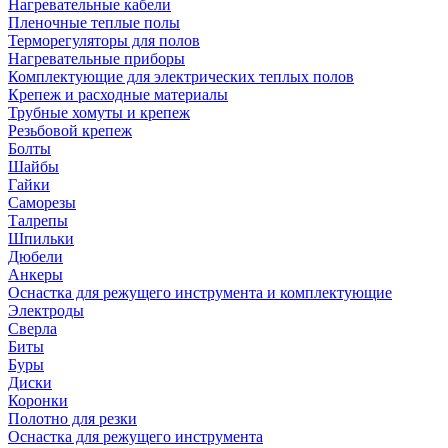
Нагревательные кабели
Пленочные теплые полы
Терморегуляторы для полов
Нагревательные приборы
Комплектующие для электрических теплых полов
Крепеж и расходные материалы
Трубные хомуты и крепеж
Резьбовой крепеж
Болты
Шайбы
Гайки
Саморезы
Талрепы
Шпильки
Дюбели
Анкеры
Оснастка для режущего инструмента и комплектующие
Электроды
Сверла
Биты
Буры
Диски
Коронки
Полотно для резки
Оснастка для режущего инструмента