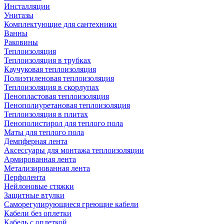
Инсталляции
Унитазы
Комплектующие для сантехники
Ванны
Раковины
Теплоизоляция
Теплоизоляция в трубках
Каучуковая теплоизоляция
Полиэтиленовая теплоизоляция
Теплоизоляция в скорлупах
Пенопластовая теплоизоляция
Пенополиуретановая теплоизоляция
Теплоизоляция в плитах
Пенополистирол для теплого пола
Маты для теплого пола
Демпферная лента
Аксессуары для монтажа теплоизоляции
Армированная лента
Метализированная лента
Перфолента
Нейлоновые стяжки
Защитные втулки
Саморегулирующиеся греющие кабели
Кабели без оплетки
Кабель с оплеткой