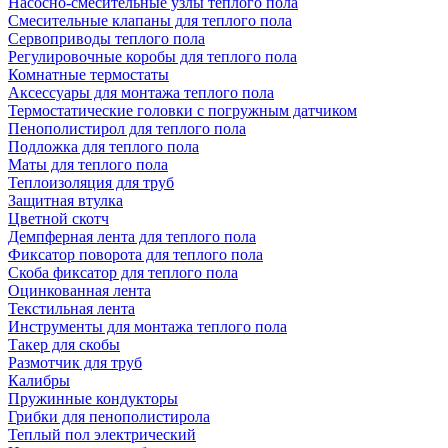
Насосно-смесительные узлы теплого пола
Смесительные клапаны для теплого пола
Сервоприводы теплого пола
Регулировочные коробы для теплого пола
Комнатные термостаты
Аксессуары для монтажа теплого пола
Термостатические головки с погружным датчиком
Пенополистирол для теплого пола
Подложка для теплого пола
Маты для теплого пола
Теплоизоляция для труб
Защитная втулка
Цветной скотч
Демпферная лента для теплого пола
Фиксатор поворота для теплого пола
Скоба фиксатор для теплого пола
Оцинкованная лента
Текстильная лента
Инструменты для монтажа теплого пола
Такер для скобы
Размотчик для труб
Калибры
Пружинные кондукторы
Грибки для пенополистирола
Теплый пол электрический