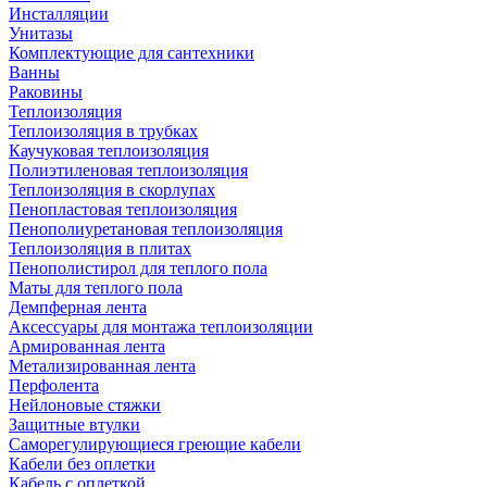
Инсталляции
Унитазы
Комплектующие для сантехники
Ванны
Раковины
Теплоизоляция
Теплоизоляция в трубках
Каучуковая теплоизоляция
Полиэтиленовая теплоизоляция
Теплоизоляция в скорлупах
Пенопластовая теплоизоляция
Пенополиуретановая теплоизоляция
Теплоизоляция в плитах
Пенополистирол для теплого пола
Маты для теплого пола
Демпферная лента
Аксессуары для монтажа теплоизоляции
Армированная лента
Метализированная лента
Перфолента
Нейлоновые стяжки
Защитные втулки
Саморегулирующиеся греющие кабели
Кабели без оплетки
Кабель с оплеткой