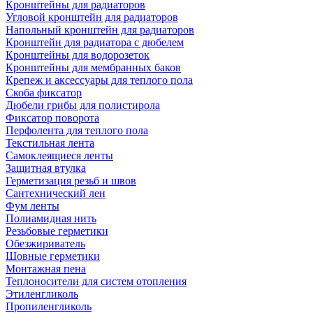
Кронштейны для радиаторов
Угловой кронштейн для радиаторов
Напольный кронштейн для радиаторов
Кронштейн для радиатора с дюбелем
Кронштейны для водорозеток
Кронштейны для мембранных баков
Крепеж и аксессуары для теплого пола
Скоба фиксатор
Дюбели грибы для полистирола
Фиксатор поворота
Перфолента для теплого пола
Текстильная лента
Самоклеящиеся ленты
Защитная втулка
Герметизация резьб и швов
Сантехнический лен
Фум ленты
Полиамидная нить
Резьбовые герметики
Обезжириватель
Шовные герметики
Монтажная пена
Теплоносители для систем отопления
Этиленгликоль
Пропиленгликоль