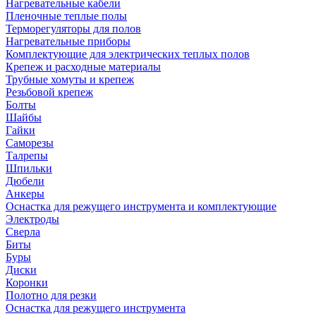
Нагревательные кабели
Пленочные теплые полы
Терморегуляторы для полов
Нагревательные приборы
Комплектующие для электрических теплых полов
Крепеж и расходные материалы
Трубные хомуты и крепеж
Резьбовой крепеж
Болты
Шайбы
Гайки
Саморезы
Талрепы
Шпильки
Дюбели
Анкеры
Оснастка для режущего инструмента и комплектующие
Электроды
Сверла
Биты
Буры
Диски
Коронки
Полотно для резки
Оснастка для режущего инструмента