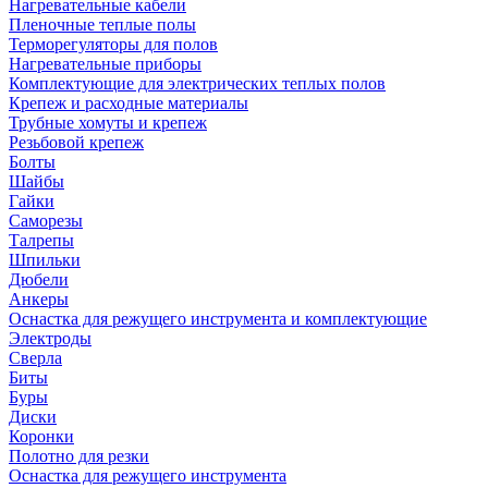
Нагревательные кабели
Пленочные теплые полы
Терморегуляторы для полов
Нагревательные приборы
Комплектующие для электрических теплых полов
Крепеж и расходные материалы
Трубные хомуты и крепеж
Резьбовой крепеж
Болты
Шайбы
Гайки
Саморезы
Талрепы
Шпильки
Дюбели
Анкеры
Оснастка для режущего инструмента и комплектующие
Электроды
Сверла
Биты
Буры
Диски
Коронки
Полотно для резки
Оснастка для режущего инструмента