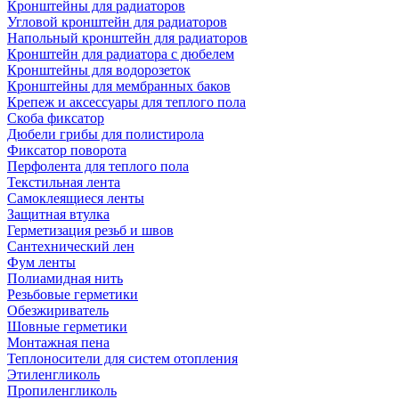
Кронштейны для радиаторов
Угловой кронштейн для радиаторов
Напольный кронштейн для радиаторов
Кронштейн для радиатора с дюбелем
Кронштейны для водорозеток
Кронштейны для мембранных баков
Крепеж и аксессуары для теплого пола
Скоба фиксатор
Дюбели грибы для полистирола
Фиксатор поворота
Перфолента для теплого пола
Текстильная лента
Самоклеящиеся ленты
Защитная втулка
Герметизация резьб и швов
Сантехнический лен
Фум ленты
Полиамидная нить
Резьбовые герметики
Обезжириватель
Шовные герметики
Монтажная пена
Теплоносители для систем отопления
Этиленгликоль
Пропиленгликоль