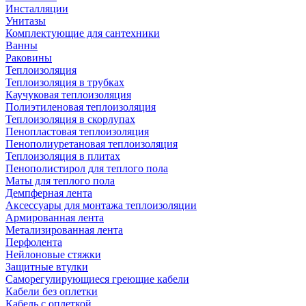
Инсталляции
Унитазы
Комплектующие для сантехники
Ванны
Раковины
Теплоизоляция
Теплоизоляция в трубках
Каучуковая теплоизоляция
Полиэтиленовая теплоизоляция
Теплоизоляция в скорлупах
Пенопластовая теплоизоляция
Пенополиуретановая теплоизоляция
Теплоизоляция в плитах
Пенополистирол для теплого пола
Маты для теплого пола
Демпферная лента
Аксессуары для монтажа теплоизоляции
Армированная лента
Метализированная лента
Перфолента
Нейлоновые стяжки
Защитные втулки
Саморегулирующиеся греющие кабели
Кабели без оплетки
Кабель с оплеткой