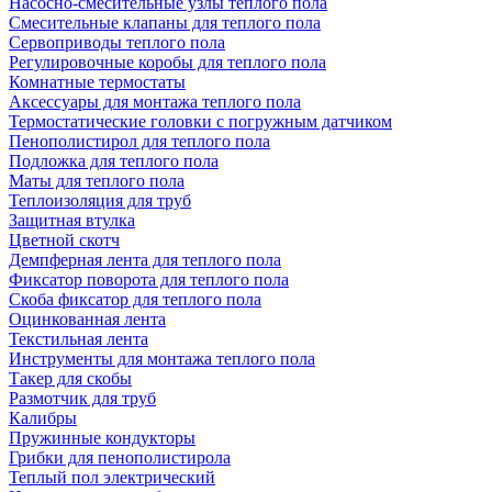
Насосно-смесительные узлы теплого пола
Смесительные клапаны для теплого пола
Сервоприводы теплого пола
Регулировочные коробы для теплого пола
Комнатные термостаты
Аксессуары для монтажа теплого пола
Термостатические головки с погружным датчиком
Пенополистирол для теплого пола
Подложка для теплого пола
Маты для теплого пола
Теплоизоляция для труб
Защитная втулка
Цветной скотч
Демпферная лента для теплого пола
Фиксатор поворота для теплого пола
Скоба фиксатор для теплого пола
Оцинкованная лента
Текстильная лента
Инструменты для монтажа теплого пола
Такер для скобы
Размотчик для труб
Калибры
Пружинные кондукторы
Грибки для пенополистирола
Теплый пол электрический