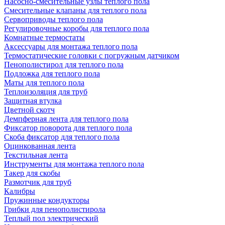
Насосно-смесительные узлы теплого пола
Смесительные клапаны для теплого пола
Сервоприводы теплого пола
Регулировочные коробы для теплого пола
Комнатные термостаты
Аксессуары для монтажа теплого пола
Термостатические головки с погружным датчиком
Пенополистирол для теплого пола
Подложка для теплого пола
Маты для теплого пола
Теплоизоляция для труб
Защитная втулка
Цветной скотч
Демпферная лента для теплого пола
Фиксатор поворота для теплого пола
Скоба фиксатор для теплого пола
Оцинкованная лента
Текстильная лента
Инструменты для монтажа теплого пола
Такер для скобы
Размотчик для труб
Калибры
Пружинные кондукторы
Грибки для пенополистирола
Теплый пол электрический