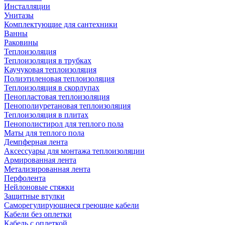
Инсталляции
Унитазы
Комплектующие для сантехники
Ванны
Раковины
Теплоизоляция
Теплоизоляция в трубках
Каучуковая теплоизоляция
Полиэтиленовая теплоизоляция
Теплоизоляция в скорлупах
Пенопластовая теплоизоляция
Пенополиуретановая теплоизоляция
Теплоизоляция в плитах
Пенополистирол для теплого пола
Маты для теплого пола
Демпферная лента
Аксессуары для монтажа теплоизоляции
Армированная лента
Метализированная лента
Перфолента
Нейлоновые стяжки
Защитные втулки
Саморегулирующиеся греющие кабели
Кабели без оплетки
Кабель с оплеткой