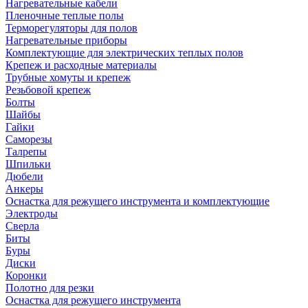
Нагревательные кабели
Пленочные теплые полы
Терморегуляторы для полов
Нагревательные приборы
Комплектующие для электрических теплых полов
Крепеж и расходные материалы
Трубные хомуты и крепеж
Резьбовой крепеж
Болты
Шайбы
Гайки
Саморезы
Талрепы
Шпильки
Дюбели
Анкеры
Оснастка для режущего инструмента и комплектующие
Электроды
Сверла
Биты
Буры
Диски
Коронки
Полотно для резки
Оснастка для режущего инструмента