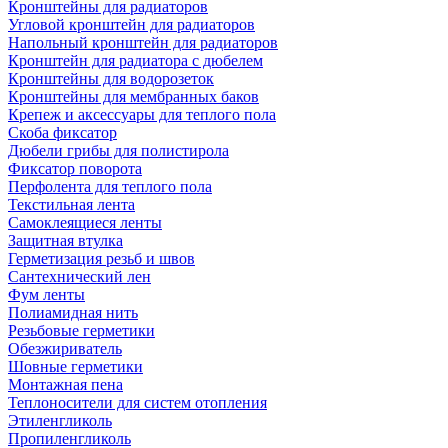
Кронштейны для радиаторов
Угловой кронштейн для радиаторов
Напольный кронштейн для радиаторов
Кронштейн для радиатора с дюбелем
Кронштейны для водорозеток
Кронштейны для мембранных баков
Крепеж и аксессуары для теплого пола
Скоба фиксатор
Дюбели грибы для полистирола
Фиксатор поворота
Перфолента для теплого пола
Текстильная лента
Самоклеящиеся ленты
Защитная втулка
Герметизация резьб и швов
Сантехнический лен
Фум ленты
Полиамидная нить
Резьбовые герметики
Обезжириватель
Шовные герметики
Монтажная пена
Теплоносители для систем отопления
Этиленгликоль
Пропиленгликоль