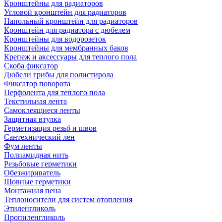
Кронштейны для радиаторов
Угловой кронштейн для радиаторов
Напольный кронштейн для радиаторов
Кронштейн для радиатора с дюбелем
Кронштейны для водорозеток
Кронштейны для мембранных баков
Крепеж и аксессуары для теплого пола
Скоба фиксатор
Дюбели грибы для полистирола
Фиксатор поворота
Перфолента для теплого пола
Текстильная лента
Самоклеящиеся ленты
Защитная втулка
Герметизация резьб и швов
Сантехнический лен
Фум ленты
Полиамидная нить
Резьбовые герметики
Обезжириватель
Шовные герметики
Монтажная пена
Теплоносители для систем отопления
Этиленгликоль
Пропиленгликоль