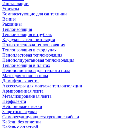
Инсталляции
Унитазы
Комплектующие для сантехники
Ванны
Раковины
Теплоизоляция
Теплоизоляция в трубках
Каучуковая теплоизоляция
Полиэтиленовая теплоизоляция
Теплоизоляция в скорлупах
Пенопластовая теплоизоляция
Пенополиуретановая теплоизоляция
Теплоизоляция в плитах
Пенополистирол для теплого пола
Маты для теплого пола
Демпферная лента
Аксессуары для монтажа теплоизоляции
Армированная лента
Метализированная лента
Перфолента
Нейлоновые стяжки
Защитные втулки
Саморегулирующиеся греющие кабели
Кабели без оплетки
Кабель с оплеткой