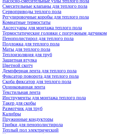
Насосно-смесительные узлы теплого пола
Смесительные клапаны для теплого пола
Сервоприводы теплого пола
Регулировочные коробы для теплого пола
Комнатные термостаты
Аксессуары для монтажа теплого пола
Термостатические головки с погружным датчиком
Пенополистирол для теплого пола
Подложка для теплого пола
Маты для теплого пола
Теплоизоляция для труб
Защитная втулка
Цветной скотч
Демпферная лента для теплого пола
Фиксатор поворота для теплого пола
Скоба фиксатор для теплого пола
Оцинкованная лента
Текстильная лента
Инструменты для монтажа теплого пола
Такер для скобы
Размотчик для труб
Калибры
Пружинные кондукторы
Грибки для пенополистирола
Теплый пол электрический