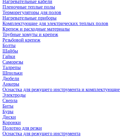
Нагревательные кабели
Пленочные теплые полы
Терморегуляторы для полов
Нагревательные приборы
Комплектующие для электрических теплых полов
Крепеж и расходные материалы
Трубные хомуты и крепеж
Резьбовой крепеж
Болты
Шайбы
Гайки
Саморезы
Талрепы
Шпильки
Дюбели
Анкеры
Оснастка для режущего инструмента и комплектующие
Электроды
Сверла
Биты
Буры
Диски
Коронки
Полотно для резки
Оснастка для режущего инструмента