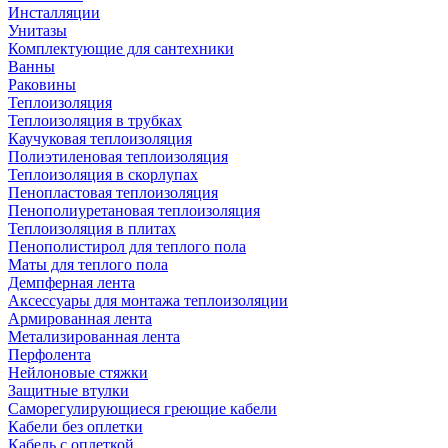
Инсталляции
Унитазы
Комплектующие для сантехники
Ванны
Раковины
Теплоизоляция
Теплоизоляция в трубках
Каучуковая теплоизоляция
Полиэтиленовая теплоизоляция
Теплоизоляция в скорлупах
Пенопластовая теплоизоляция
Пенополиуретановая теплоизоляция
Теплоизоляция в плитах
Пенополистирол для теплого пола
Маты для теплого пола
Демпферная лента
Аксессуары для монтажа теплоизоляции
Армированная лента
Метализированная лента
Перфолента
Нейлоновые стяжки
Защитные втулки
Саморегулирующиеся греющие кабели
Кабели без оплетки
Кабель с оплеткой