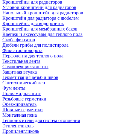
Кронштейны для радиаторов
Угловой кронштейн для радиаторов
Напольный кронштейн для радиаторов
Кронштейн для радиатора с дюбелем
Кронштейны для водорозеток
Кронштейны для мембранных баков
Крепеж и аксессуары для теплого пола
Скоба фиксатор
Дюбели грибы для полистирола
Фиксатор поворота
Перфолента для теплого пола
Текстильная лента
Самоклеящиеся ленты
Защитная втулка
Герметизация резьб и швов
Сантехнический лен
Фум ленты
Полиамидная нить
Резьбовые герметики
Обезжириватель
Шовные герметики
Монтажная пена
Теплоносители для систем отопления
Этиленгликоль
Пропиленгликоль