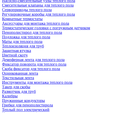
Насосно-смесительные узлы теплого пола
Смесительные клапаны для теплого пола
Сервоприводы теплого пола
Регулировочные коробы для теплого пола
Комнатные термостаты
Аксессуары для монтажа теплого пола
Термостатические головки с погружным датчиком
Пенополистирол для теплого пола
Подложка для теплого пола
Маты для теплого пола
Теплоизоляция для труб
Защитная втулка
Цветной скотч
Демпферная лента для теплого пола
Фиксатор поворота для теплого пола
Скоба фиксатор для теплого пола
Оцинкованная лента
Текстильная лента
Инструменты для монтажа теплого пола
Такер для скобы
Размотчик для труб
Калибры
Пружинные кондукторы
Грибки для пенополистирола
Теплый пол электрический