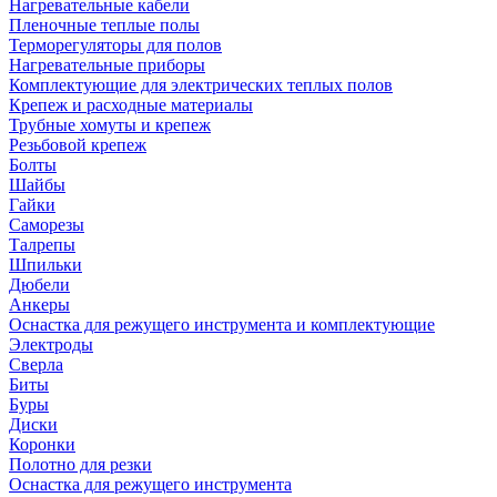
Нагревательные кабели
Пленочные теплые полы
Терморегуляторы для полов
Нагревательные приборы
Комплектующие для электрических теплых полов
Крепеж и расходные материалы
Трубные хомуты и крепеж
Резьбовой крепеж
Болты
Шайбы
Гайки
Саморезы
Талрепы
Шпильки
Дюбели
Анкеры
Оснастка для режущего инструмента и комплектующие
Электроды
Сверла
Биты
Буры
Диски
Коронки
Полотно для резки
Оснастка для режущего инструмента