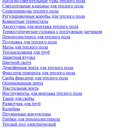
Насосно-смесительные узлы теплого пола
Смесительные клапаны для теплого пола
Сервоприводы теплого пола
Регулировочные коробы для теплого пола
Комнатные термостаты
Аксессуары для монтажа теплого пола
Термостатические головки с погружным датчиком
Пенополистирол для теплого пола
Подложка для теплого пола
Маты для теплого пола
Теплоизоляция для труб
Защитная втулка
Цветной скотч
Демпферная лента для теплого пола
Фиксатор поворота для теплого пола
Скоба фиксатор для теплого пола
Оцинкованная лента
Текстильная лента
Инструменты для монтажа теплого пола
Такер для скобы
Размотчик для труб
Калибры
Пружинные кондукторы
Грибки для пенополистирола
Теплый пол электрический