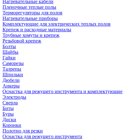
Нагревательные кабели
Пленочные теплые полы
Терморегуляторы для полов
Нагревательные приборы
Комплектующие для электрических теплых полов
Крепеж и расходные материалы
Трубные хомуты и крепеж
Резьбовой крепеж
Болты
Шайбы
Гайки
Саморезы
Талрепы
Шпильки
Дюбели
Анкеры
Оснастка для режущего инструмента и комплектующие
Электроды
Сверла
Биты
Буры
Диски
Коронки
Полотно для резки
Оснастка для режущего инструмента