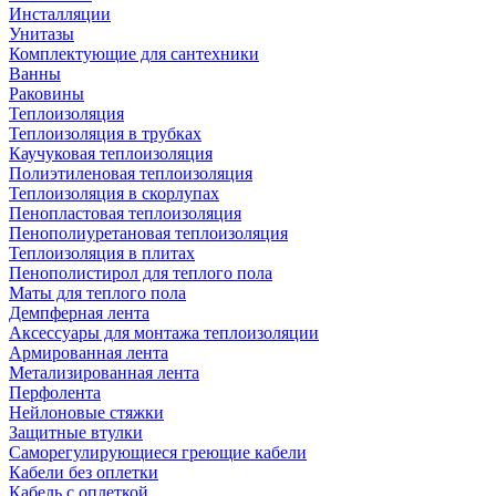
Инсталляции
Унитазы
Комплектующие для сантехники
Ванны
Раковины
Теплоизоляция
Теплоизоляция в трубках
Каучуковая теплоизоляция
Полиэтиленовая теплоизоляция
Теплоизоляция в скорлупах
Пенопластовая теплоизоляция
Пенополиуретановая теплоизоляция
Теплоизоляция в плитах
Пенополистирол для теплого пола
Маты для теплого пола
Демпферная лента
Аксессуары для монтажа теплоизоляции
Армированная лента
Метализированная лента
Перфолента
Нейлоновые стяжки
Защитные втулки
Саморегулирующиеся греющие кабели
Кабели без оплетки
Кабель с оплеткой