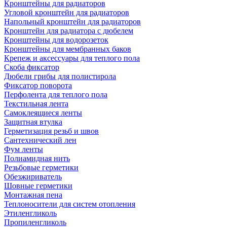
Кронштейны для радиаторов
Угловой кронштейн для радиаторов
Напольный кронштейн для радиаторов
Кронштейн для радиатора с дюбелем
Кронштейны для водорозеток
Кронштейны для мембранных баков
Крепеж и аксессуары для теплого пола
Скоба фиксатор
Дюбели грибы для полистирола
Фиксатор поворота
Перфолента для теплого пола
Текстильная лента
Самоклеящиеся ленты
Защитная втулка
Герметизация резьб и швов
Сантехнический лен
Фум ленты
Полиамидная нить
Резьбовые герметики
Обезжириватель
Шовные герметики
Монтажная пена
Теплоносители для систем отопления
Этиленгликоль
Пропиленгликоль