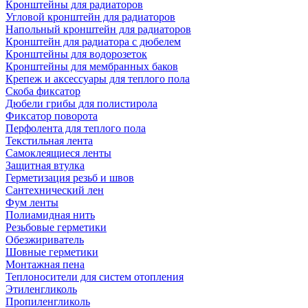
Кронштейны для радиаторов
Угловой кронштейн для радиаторов
Напольный кронштейн для радиаторов
Кронштейн для радиатора с дюбелем
Кронштейны для водорозеток
Кронштейны для мембранных баков
Крепеж и аксессуары для теплого пола
Скоба фиксатор
Дюбели грибы для полистирола
Фиксатор поворота
Перфолента для теплого пола
Текстильная лента
Самоклеящиеся ленты
Защитная втулка
Герметизация резьб и швов
Сантехнический лен
Фум ленты
Полиамидная нить
Резьбовые герметики
Обезжириватель
Шовные герметики
Монтажная пена
Теплоносители для систем отопления
Этиленгликоль
Пропиленгликоль