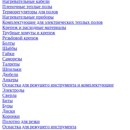
Нагревательные кабели
Пленочные теплые полы
Терморегуляторы для полов
Нагревательные приборы
Комплектующие для электрических теплых полов
Крепеж и расходные материалы
Трубные хомуты и крепеж
Резьбовой крепеж
Болты
Шайбы
Гайки
Саморезы
Талрепы
Шпильки
Дюбели
Анкеры
Оснастка для режущего инструмента и комплектующие
Электроды
Сверла
Биты
Буры
Диски
Коронки
Полотно для резки
Оснастка для режущего инструмента