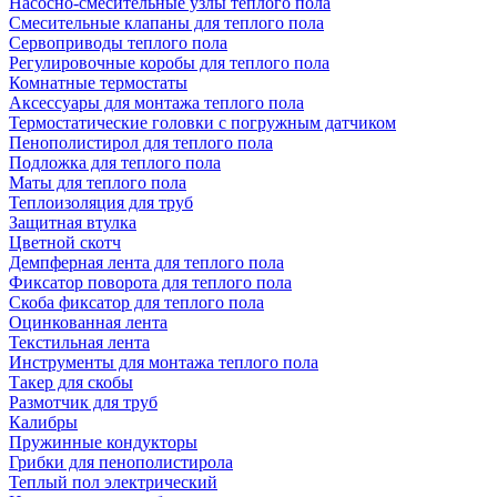
Насосно-смесительные узлы теплого пола
Смесительные клапаны для теплого пола
Сервоприводы теплого пола
Регулировочные коробы для теплого пола
Комнатные термостаты
Аксессуары для монтажа теплого пола
Термостатические головки с погружным датчиком
Пенополистирол для теплого пола
Подложка для теплого пола
Маты для теплого пола
Теплоизоляция для труб
Защитная втулка
Цветной скотч
Демпферная лента для теплого пола
Фиксатор поворота для теплого пола
Скоба фиксатор для теплого пола
Оцинкованная лента
Текстильная лента
Инструменты для монтажа теплого пола
Такер для скобы
Размотчик для труб
Калибры
Пружинные кондукторы
Грибки для пенополистирола
Теплый пол электрический