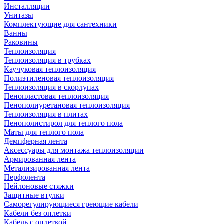
Инсталляции
Унитазы
Комплектующие для сантехники
Ванны
Раковины
Теплоизоляция
Теплоизоляция в трубках
Каучуковая теплоизоляция
Полиэтиленовая теплоизоляция
Теплоизоляция в скорлупах
Пенопластовая теплоизоляция
Пенополиуретановая теплоизоляция
Теплоизоляция в плитах
Пенополистирол для теплого пола
Маты для теплого пола
Демпферная лента
Аксессуары для монтажа теплоизоляции
Армированная лента
Метализированная лента
Перфолента
Нейлоновые стяжки
Защитные втулки
Саморегулирующиеся греющие кабели
Кабели без оплетки
Кабель с оплеткой