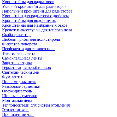
Кронштейны для радиаторов
Угловой кронштейн для радиаторов
Напольный кронштейн для радиаторов
Кронштейн для радиатора с дюбелем
Кронштейны для водорозеток
Кронштейны для мембранных баков
Крепеж и аксессуары для теплого пола
Скоба фиксатор
Дюбели грибы для полистирола
Фиксатор поворота
Перфолента для теплого пола
Текстильная лента
Самоклеящиеся ленты
Защитная втулка
Герметизация резьб и швов
Сантехнический лен
Фум ленты
Полиамидная нить
Резьбовые герметики
Обезжириватель
Шовные герметики
Монтажная пена
Теплоносители для систем отопления
Этиленгликоль
Пропиленгликоль