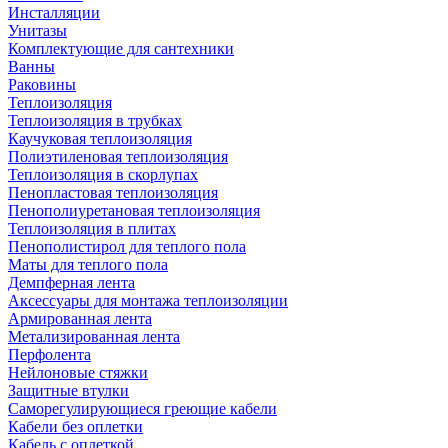
Инсталляции
Унитазы
Комплектующие для сантехники
Ванны
Раковины
Теплоизоляция
Теплоизоляция в трубках
Каучуковая теплоизоляция
Полиэтиленовая теплоизоляция
Теплоизоляция в скорлупах
Пенопластовая теплоизоляция
Пенополиуретановая теплоизоляция
Теплоизоляция в плитах
Пенополистирол для теплого пола
Маты для теплого пола
Демпферная лента
Аксессуары для монтажа теплоизоляции
Армированная лента
Метализированная лента
Перфолента
Нейлоновые стяжки
Защитные втулки
Саморегулирующиеся греющие кабели
Кабели без оплетки
Кабель с оплеткой