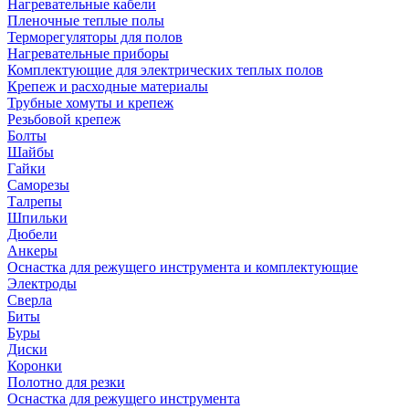
Нагревательные кабели
Пленочные теплые полы
Терморегуляторы для полов
Нагревательные приборы
Комплектующие для электрических теплых полов
Крепеж и расходные материалы
Трубные хомуты и крепеж
Резьбовой крепеж
Болты
Шайбы
Гайки
Саморезы
Талрепы
Шпильки
Дюбели
Анкеры
Оснастка для режущего инструмента и комплектующие
Электроды
Сверла
Биты
Буры
Диски
Коронки
Полотно для резки
Оснастка для режущего инструмента