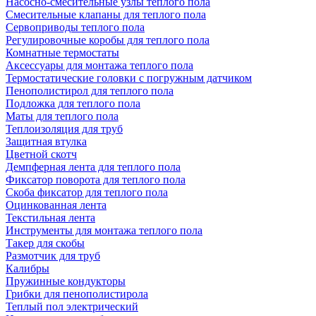
Насосно-смесительные узлы теплого пола
Смесительные клапаны для теплого пола
Сервоприводы теплого пола
Регулировочные коробы для теплого пола
Комнатные термостаты
Аксессуары для монтажа теплого пола
Термостатические головки с погружным датчиком
Пенополистирол для теплого пола
Подложка для теплого пола
Маты для теплого пола
Теплоизоляция для труб
Защитная втулка
Цветной скотч
Демпферная лента для теплого пола
Фиксатор поворота для теплого пола
Скоба фиксатор для теплого пола
Оцинкованная лента
Текстильная лента
Инструменты для монтажа теплого пола
Такер для скобы
Размотчик для труб
Калибры
Пружинные кондукторы
Грибки для пенополистирола
Теплый пол электрический