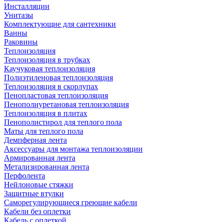
Инсталляции
Унитазы
Комплектующие для сантехники
Ванны
Раковины
Теплоизоляция
Теплоизоляция в трубках
Каучуковая теплоизоляция
Полиэтиленовая теплоизоляция
Теплоизоляция в скорлупах
Пенопластовая теплоизоляция
Пенополиуретановая теплоизоляция
Теплоизоляция в плитах
Пенополистирол для теплого пола
Маты для теплого пола
Демпферная лента
Аксессуары для монтажа теплоизоляции
Армированная лента
Метализированная лента
Перфолента
Нейлоновые стяжки
Защитные втулки
Саморегулирующиеся греющие кабели
Кабели без оплетки
Кабель с оплеткой