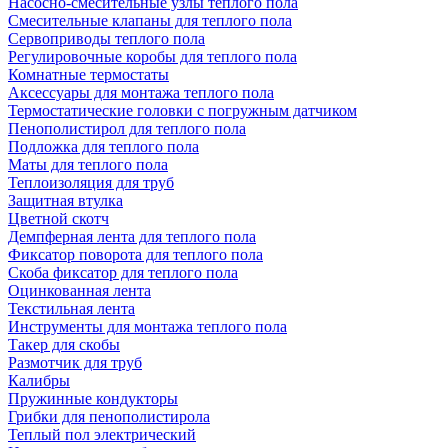
Насосно-смесительные узлы теплого пола
Смесительные клапаны для теплого пола
Сервоприводы теплого пола
Регулировочные коробы для теплого пола
Комнатные термостаты
Аксессуары для монтажа теплого пола
Термостатические головки с погружным датчиком
Пенополистирол для теплого пола
Подложка для теплого пола
Маты для теплого пола
Теплоизоляция для труб
Защитная втулка
Цветной скотч
Демпферная лента для теплого пола
Фиксатор поворота для теплого пола
Скоба фиксатор для теплого пола
Оцинкованная лента
Текстильная лента
Инструменты для монтажа теплого пола
Такер для скобы
Размотчик для труб
Калибры
Пружинные кондукторы
Грибки для пенополистирола
Теплый пол электрический