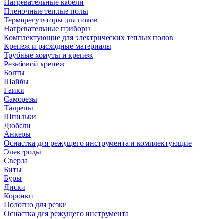
Нагревательные кабели
Пленочные теплые полы
Терморегуляторы для полов
Нагревательные приборы
Комплектующие для электрических теплых полов
Крепеж и расходные материалы
Трубные хомуты и крепеж
Резьбовой крепеж
Болты
Шайбы
Гайки
Саморезы
Талрепы
Шпильки
Дюбели
Анкеры
Оснастка для режущего инструмента и комплектующие
Электроды
Сверла
Биты
Буры
Диски
Коронки
Полотно для резки
Оснастка для режущего инструмента