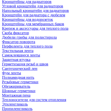
Кронштейны для радиаторов
Угловой кронштейн для радиаторов
Напольный кронштейн для радиаторов
Кронштейн для радиатора с дюбелем
Кронштейны для водорозеток
Кронштейны для мембранных баков
Крепеж и аксессуары для теплого пола
Скоба фиксатор
Дюбели грибы для полистирола
Фиксатор поворота
Перфолента для теплого пола
Текстильная лента
Самоклеящиеся ленты
Защитная втулка
Герметизация резьб и швов
Сантехнический лен
Фум ленты
Полиамидная нить
Резьбовые герметики
Обезжириватель
Шовные герметики
Монтажная пена
Теплоносители для систем отопления
Этиленгликоль
Пропиленгликоль