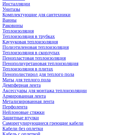
Инсталляции
Унитазы
Комплектующие для сантехники
Ванны
Раковины
Теплоизоляция
Теплоизоляция в трубках
Каучуковая теплоизоляция
Полиэтиленовая теплоизоляция
Теплоизоляция в скорлупах
Пенопластовая теплоизоляция
Пенополиуретановая теплоизоляция
Теплоизоляция в плитах
Пенополистирол для теплого пола
Маты для теплого пола
Демпферная лента
Аксессуары для монтажа теплоизоляции
Армированная лента
Метализированная лента
Перфолента
Нейлоновые стяжки
Защитные втулки
Саморегулирующиеся греющие кабели
Кабели без оплетки
Кабель с оплеткой