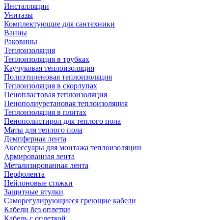
Инсталляции
Унитазы
Комплектующие для сантехники
Ванны
Раковины
Теплоизоляция
Теплоизоляция в трубках
Каучуковая теплоизоляция
Полиэтиленовая теплоизоляция
Теплоизоляция в скорлупах
Пенопластовая теплоизоляция
Пенополиуретановая теплоизоляция
Теплоизоляция в плитах
Пенополистирол для теплого пола
Маты для теплого пола
Демпферная лента
Аксессуары для монтажа теплоизоляции
Армированная лента
Метализированная лента
Перфолента
Нейлоновые стяжки
Защитные втулки
Саморегулирующиеся греющие кабели
Кабели без оплетки
Кабель с оплеткой