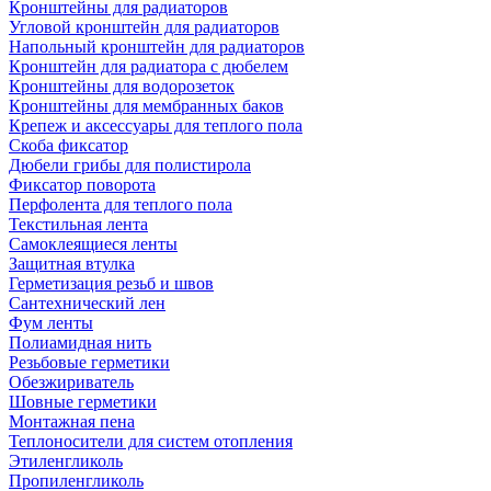
Кронштейны для радиаторов
Угловой кронштейн для радиаторов
Напольный кронштейн для радиаторов
Кронштейн для радиатора с дюбелем
Кронштейны для водорозеток
Кронштейны для мембранных баков
Крепеж и аксессуары для теплого пола
Скоба фиксатор
Дюбели грибы для полистирола
Фиксатор поворота
Перфолента для теплого пола
Текстильная лента
Самоклеящиеся ленты
Защитная втулка
Герметизация резьб и швов
Сантехнический лен
Фум ленты
Полиамидная нить
Резьбовые герметики
Обезжириватель
Шовные герметики
Монтажная пена
Теплоносители для систем отопления
Этиленгликоль
Пропиленгликоль