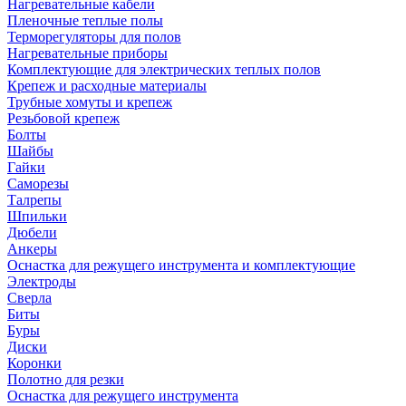
Нагревательные кабели
Пленочные теплые полы
Терморегуляторы для полов
Нагревательные приборы
Комплектующие для электрических теплых полов
Крепеж и расходные материалы
Трубные хомуты и крепеж
Резьбовой крепеж
Болты
Шайбы
Гайки
Саморезы
Талрепы
Шпильки
Дюбели
Анкеры
Оснастка для режущего инструмента и комплектующие
Электроды
Сверла
Биты
Буры
Диски
Коронки
Полотно для резки
Оснастка для режущего инструмента