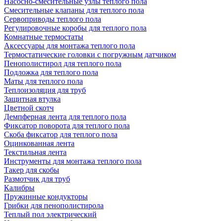
Насосно-смесительные узлы теплого пола
Смесительные клапаны для теплого пола
Сервоприводы теплого пола
Регулировочные коробы для теплого пола
Комнатные термостаты
Аксессуары для монтажа теплого пола
Термостатические головки с погружным датчиком
Пенополистирол для теплого пола
Подложка для теплого пола
Маты для теплого пола
Теплоизоляция для труб
Защитная втулка
Цветной скотч
Демпферная лента для теплого пола
Фиксатор поворота для теплого пола
Скоба фиксатор для теплого пола
Оцинкованная лента
Текстильная лента
Инструменты для монтажа теплого пола
Такер для скобы
Размотчик для труб
Калибры
Пружинные кондукторы
Грибки для пенополистирола
Теплый пол электрический